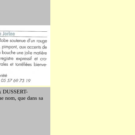
rick DUSSERT-
me nom, que dans sa