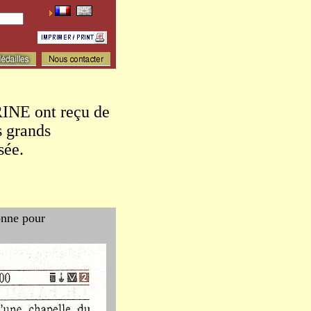
NE ont reçu de
s grands
sée.
onne pour