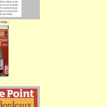
vins :